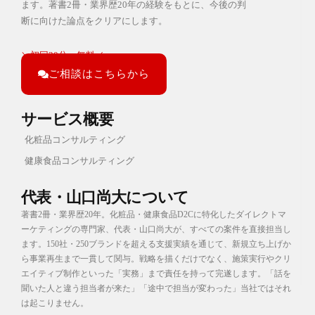
ます。
著書2冊・業界歴20年の経験をもとに、今後の判
断に向けた論点をクリアにします。
＼初回30分・無料／
ご相談はこちらから
サービス概要
化粧品コンサルティング
健康食品コンサルティング
代表・山口尚大について
著書2冊・業界歴20年。化粧品・健康食品D2Cに特化したダイレクトマ
ーケティングの専門家、代表・山口尚大が、すべての案件を直接担当し
ます。
150社・250ブランドを超える支援実績を通じて、新規立ち上げか
ら事業再生まで一貫して関与。戦略を描くだけでなく、施策実行やクリ
エイティブ制作といった「実務」まで責任を持って完遂します。
「話を
聞いた人と違う担当者が来た」「途中で担当が変わった」当社ではそれ
は起こりません。