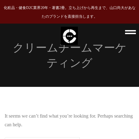
成功ノウハウ
化粧品・健食D2C業界20年・著書2冊。立ち上げから再生まで、山口尚大があな
たのブランドを直接担当します。
成功事例
会社概要
クリームチームマーケ
FAQ
ティング
資料請求
お問い合わせ
It seems we can’t find what you’re looking for. Perhaps searching
can help.